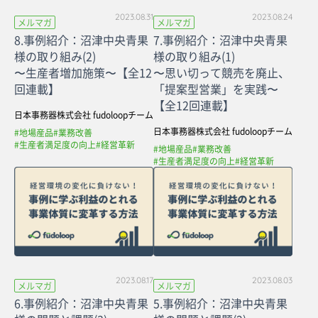
2023.08.31
2023.08.24
メルマガ
メルマガ
8.事例紹介：沼津中央青果
7.事例紹介：沼津中央青果
様の取り組み(2)
様の取り組み(1)
〜生産者増加施策〜【全12
〜思い切って競売を廃止、
回連載】
「提案型営業」を実践〜
【全12回連載】
日本事務器株式会社 fudoloopチーム
日本事務器株式会社 fudoloopチーム
#地場産品
#業務改善
#生産者満足度の向上
#経営革新
#地場産品
#業務改善
#生産者満足度の向上
#経営革新
2023.08.17
2023.08.03
メルマガ
メルマガ
6.事例紹介：沼津中央青果
5.事例紹介：沼津中央青果