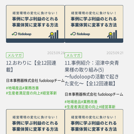
2023.09.28
2023.09.21
メルマガ
メルマガ
12.おわりに【全12回連
11.事例紹介：沼津中央青
載】
果様の取り組み(5)
〜fudoloopの活動で起き
日本事務器株式会社 fudoloopチーム
た変化〜【全12回連載】
#地場産品
#業務改善
#生産者満足度の向上
#経営革新
日本事務器株式会社 fudoloopチーム
#地場産品
#業務改善
#生産者満足度の向上
#経営革新