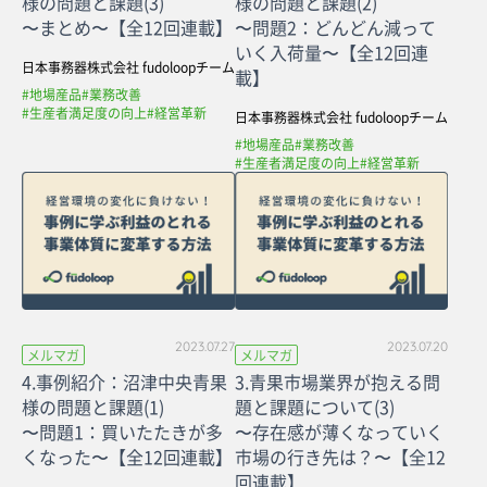
様の問題と課題(3)
様の問題と課題(2)
〜まとめ〜【全12回連載】
〜問題2：どんどん減って
いく入荷量〜【全12回連
日本事務器株式会社 fudoloopチーム
載】
#地場産品
#業務改善
#生産者満足度の向上
#経営革新
日本事務器株式会社 fudoloopチーム
#地場産品
#業務改善
#生産者満足度の向上
#経営革新
2023.07.27
2023.07.20
メルマガ
メルマガ
4.事例紹介：沼津中央青果
3.青果市場業界が抱える問
様の問題と課題(1)
題と課題について(3)
〜問題1：買いたたきが多
〜存在感が薄くなっていく
くなった〜【全12回連載】
市場の行き先は？〜【全12
回連載】