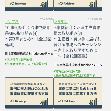
2023.09.14
2023.09.07
メルマガ
メルマガ
10.事例紹介：沼津中央青
9.事例紹介：沼津中央青果
果様の取り組み(4)
様の取り組み(3)
〜第3章まとめ〜【全12回
〜生産者・買い手に選ばれ
連載】
続ける市場へのチャレンジ
ー売上を取り戻すために
日本事務器株式会社 fudoloopチーム
ー〜【全12回連載】
#地場産品
#業務改善
#生産者満足度の向上
#経営革新
日本事務器株式会社 fudoloopチーム
#地場産品
#業務改善
#生産者満足度の向上
#経営革新