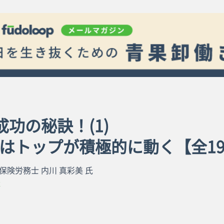
 成功の秘訣！(1)
はトップが積極的に動く【全1
保険労務士 内川 真彩美 氏
革