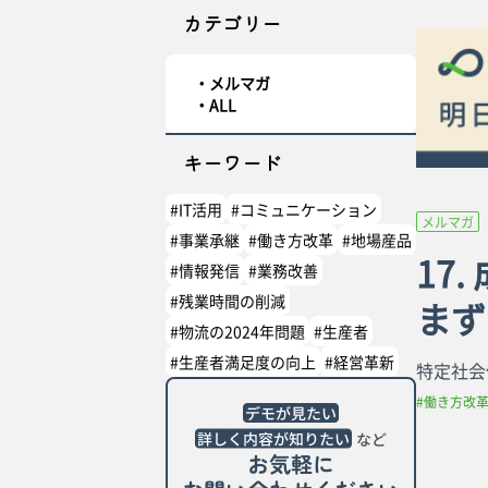
カテゴリー
メルマガ
ALL
キーワード
#IT活用
#コミュニケーション
メルマガ
#事業承継
#働き方改革
#地場産品
17.
#情報発信
#業務改善
#残業時間の削減
まず
#物流の2024年問題
#生産者
#生産者満足度の向上
#経営革新
特定社会
#働き方改