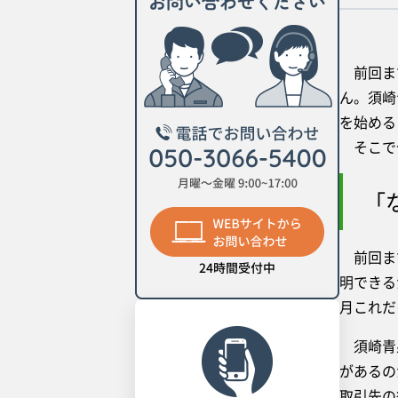
前回まで
ん。須崎
を始める
そこで今
「
前回まで
明できる
月これだ
須崎青果
があるの
取引先の