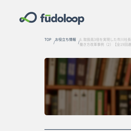
TOP
お役立ち情報
6. 取扱高3倍を実現した市川社
働き方改革事例（2）【全19回