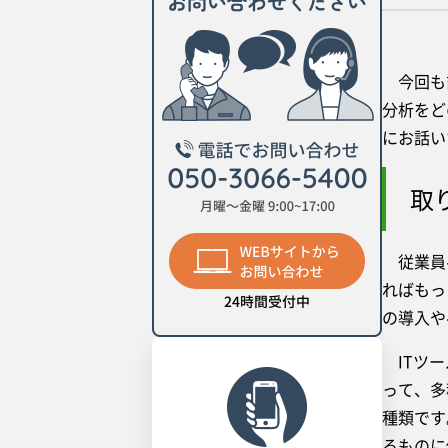
今回も前
分析をど
にお話い
取
従業員へ
ればもっ
の導入や
ITツー
って、多
種類です
るものに