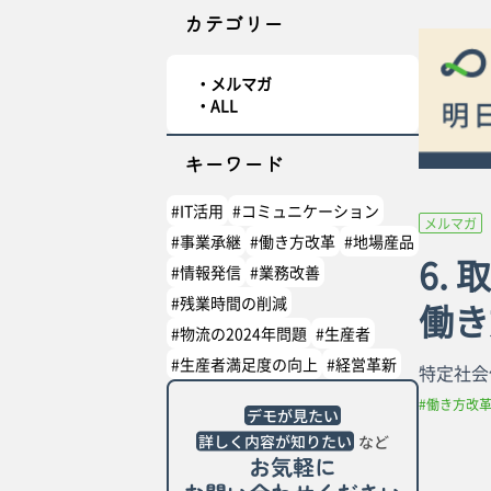
カテゴリー
メルマガ
ALL
キーワード
#IT活用
#コミュニケーション
メルマガ
#事業承継
#働き方改革
#地場産品
6.
#情報発信
#業務改善
#残業時間の削減
働き
#物流の2024年問題
#生産者
#生産者満足度の向上
#経営革新
特定社会
#働き方改