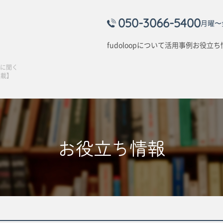
050-3066-5400
月曜〜金
fudoloopについて
活用事例
お役立ち
長に聞く
連載】
お役立ち情報