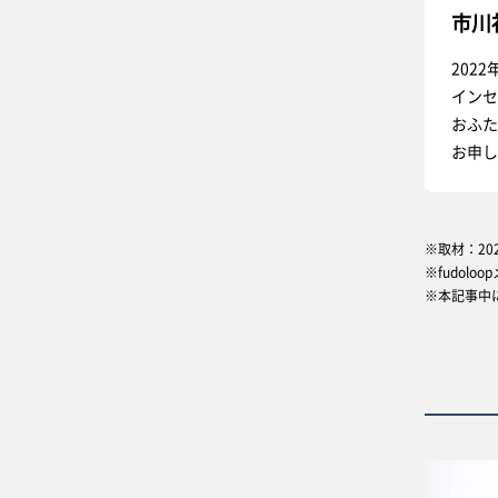
市川
202
インセ
おふた
お申し
※取材：20
※fudol
※本記事中