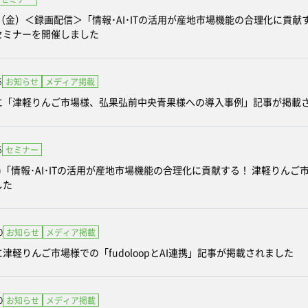
日（金）＜録画配信＞「情報･AI･ITの活用が産地市場機能の合理化に貢
セミナーを開催しました
5
お知らせ
メディア掲載
に「津軽りんご市場様、弘果弘前中央青果様への導入事例」記事が掲載
5
セミナー
金)「情報･AI･ITの活用が産地市場機能の合理化に貢献する！ 津軽り
した
0
お知らせ
メディア掲載
津軽りんご市場様での「fudoloopとAI連携」記事が掲載されました
0
お知らせ
メディア掲載