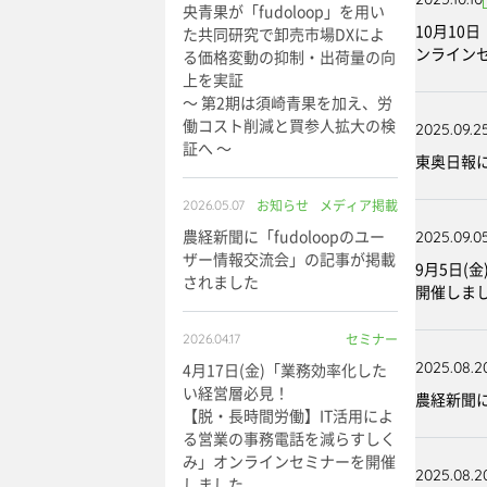
央青果が「fudoloop」を用い
10月10
た共同研究で卸売市場DXによ
ンライン
る価格変動の抑制・出荷量の向
上を実証
～ 第2期は須崎青果を加え、労
働コスト削減と買参人拡大の検
2025.09.2
証へ ～
東奥日報
お知らせ
メディア掲載
2026.05.07
農経新聞に「fudoloopのユー
2025.09.0
ザー情報交流会」の記事が掲載
9月5日(
されました
開催しま
セミナー
2026.04.17
2025.08.2
4月17日(金)「業務効率化した
い経営層必見！
農経新聞に
【脱・長時間労働】IT活用によ
る営業の事務電話を減らすしく
み」オンラインセミナーを開催
2025.08.2
しました