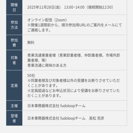
開催
2025年11月28日(金) 13:00~14:00（接続開始12:50）
日
オンライン配信（Zoom）
参加
※開催1週間前から、順次参加用URLのご案内をメールにて
方法
ご連絡します。
参加
無料
費
青果流通事業者様（青果卸業者様、仲卸業者様、市場外卸
対象
業者様、等）
者
青果流通に興味のある方
50社
※同業者様及び対象者様以外の受講をお断りさせていただ
定員
くことがあります。
※定員超過などお申込状況により受講をお断りさせていた
だくことがあります。
主催
日本事務器株式会社 fudoloopチーム
登壇
日本事務器株式会社 fudoloopチーム 高松 克彦
者