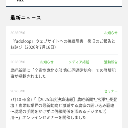
最新ニュース
お知らせ
2026.07.16
「fudoloop」ウェブサイトへの接続障害 復旧のご報告と
お詫び（2026年7月16日）
お知らせ
メディア掲載
活動報告
2026.07.10
農経新聞に「全青協東北支部 第65回通常総会」での登壇記
事が掲載されました
セミナー
2026.07.10
7月10日(金)「【2025年度決算速報】農経新聞社宮澤社長登
壇！青果卸業界の最新動向と激減する農家の囲い込み戦略
〜現場の手間をかけずに信頼関係を深めるデジタル活
用〜」オンラインセミナーを開催しました