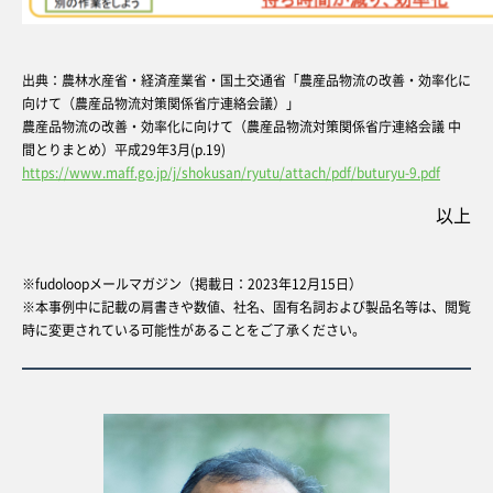
出典：農林水産省・経済産業省・国土交通省「農産品物流の改善・効率化に
向けて（農産品物流対策関係省庁連絡会議）」
農産品物流の改善・効率化に向けて（農産品物流対策関係省庁連絡会議 中
間とりまとめ）平成29年3月(p.19)
https://www.maff.go.jp/j/shokusan/ryutu/attach/pdf/buturyu-9.pdf
以上
※fudoloopメールマガジン（掲載日：2023年12月15日）
※本事例中に記載の肩書きや数値、社名、固有名詞および製品名等は、閲覧
時に変更されている可能性があることをご了承ください。