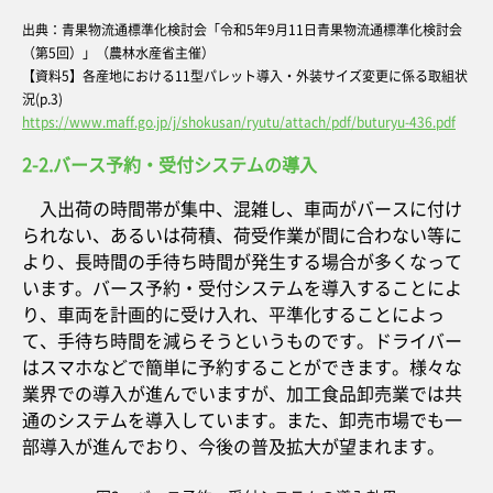
出典：青果物流通標準化検討会「令和5年9月11日青果物流通標準化検討会
（第5回）」（農林水産省主催）
【資料5】各産地における11型パレット導入・外装サイズ変更に係る取組状
況(p.3)
https://www.maff.go.jp/j/shokusan/ryutu/attach/pdf/buturyu-436.pdf
2-2.バース予約・受付システムの導入
入出荷の時間帯が集中、混雑し、車両がバースに付け
られない、あるいは荷積、荷受作業が間に合わない等に
より、長時間の手待ち時間が発生する場合が多くなって
います。バース予約・受付システムを導入することによ
り、車両を計画的に受け入れ、平準化することによっ
て、手待ち時間を減らそうというものです。ドライバー
はスマホなどで簡単に予約することができます。様々な
業界での導入が進んでいますが、加工食品卸売業では共
通のシステムを導入しています。また、卸売市場でも一
部導入が進んでおり、今後の普及拡大が望まれます。