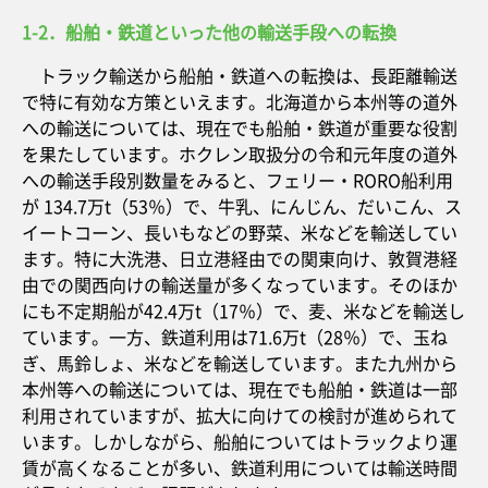
1-2．船舶・鉄道といった他の輸送手段への転換
トラック輸送から船舶・鉄道への転換は、長距離輸送
で特に有効な方策といえます。北海道から本州等の道外
への輸送については、現在でも船舶・鉄道が重要な役割
を果たしています。ホクレン取扱分の令和元年度の道外
への輸送手段別数量をみると、フェリー・RORO船利用
が 134.7万t（53％）で、牛乳、にんじん、だいこん、ス
イートコーン、長いもなどの野菜、米などを輸送してい
ます。特に大洗港、日立港経由での関東向け、敦賀港経
由での関西向けの輸送量が多くなっています。そのほか
にも不定期船が42.4万t（17％）で、麦、米などを輸送し
ています。一方、鉄道利用は71.6万t（28％）で、玉ね
ぎ、馬鈴しょ、米などを輸送しています。また九州から
本州等への輸送については、現在でも船舶・鉄道は一部
利用されていますが、拡大に向けての検討が進められて
います。しかしながら、船舶についてはトラックより運
賃が高くなることが多い、鉄道利用については輸送時間