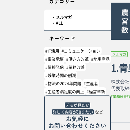
カテゴリー
メルマガ
ALL
キーワード
#IT活用
#コミュニケーション
メルマガ
#事業承継
#働き方改革
#地場産品
1.
#情報発信
#業務改善
#残業時間の削減
株式会社
#物流の2024年問題
#生産者
代表取締
#生産者満足度の向上
#経営革新
#業務改善
#