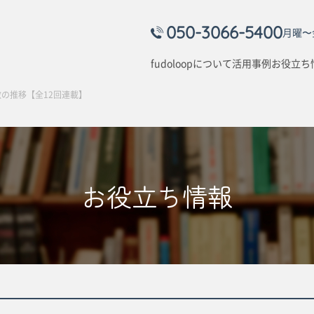
050-3066-5400
月曜〜金
fudoloopについて
活用事例
お役立ち
数の推移【全12回連載】
お役立ち情報