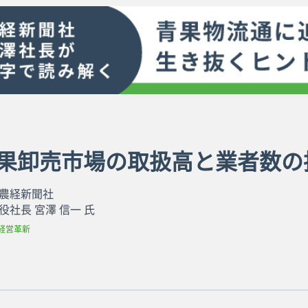
青果卸売市場の取扱高と業者数の
農経新聞社
役社長 宮澤 信一 氏
経営革新