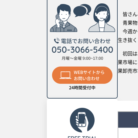
皆さん
青果物流
今週から
生き抜く
初回は、
果市場に
果卸売市