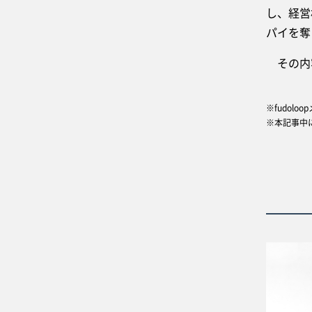
し、経営
パイを
その内
※fudol
※本記事中