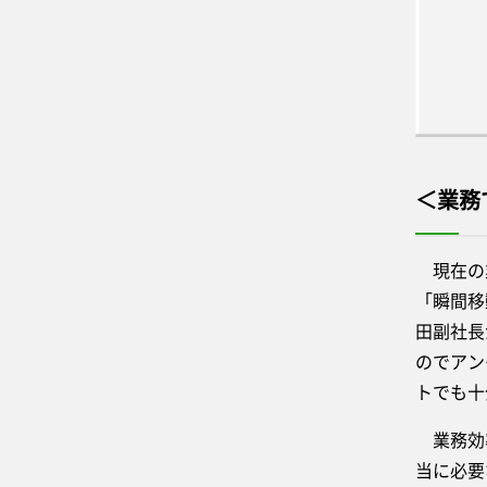
＜業務
現在の業
「瞬間移
田副社長
のでアン
トでも十
業務効率
当に必要