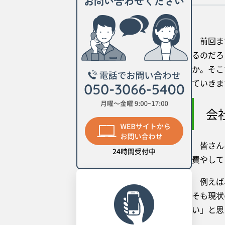
前回まで
るのだろ
か。そこ
ていきま
会
皆さんは
費やして
例えば、
そも現状
い」と思