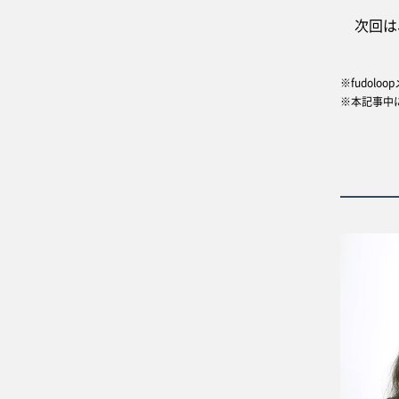
次回は、
※fudolo
※本記事中