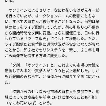
いる。
オンラインによるセリは、なにわ花いちばが元々一部
で行っていたが、オークションルームの閉鎖にともな
い、すべての買参人が移行することとなった。当初は早
朝のセリをライブ配信していたが、荷の引取りの不便さ
から開始時間を夕刻に変更。さらに開催日を、日中に行
われている「ウェブ販売」に合わせて移動した。ただ、
ライブ配信だと繁忙期に通信状況が不安定となりがちな
ことから、卸２社でセリシステムを一新し、２１年１月
から画像を配信する方法に変更した。
「夕刻」「オンライン」と、これまでの市場の常識を
転換してみると…買参人が１００社以上増加した。しか
も近畿圏のみならず、北海道から沖縄まで全国に広がっ
た。
「夕刻からのセリなら他市場の買参人も参加でき、地
域によっては商品を午前中に店頭に並べることも可能」
（なにわ花いちば）という。