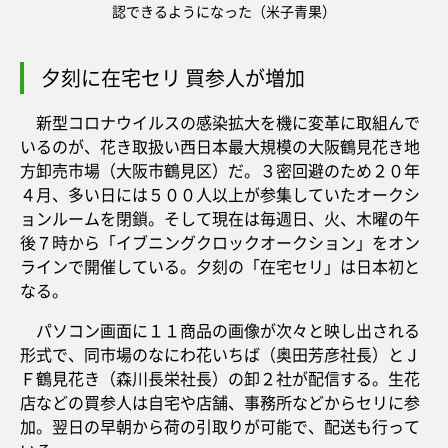
認できるようになった（米子青果）
夕刻に在宅セリ 買参人が増加
新型コロナウイルスの感染拡大を機に変革に取組んで
いるのが、花き取扱い西日本最大規模の大阪鶴見花き地
方卸売市場（大阪市鶴見区）だ。３密回避のため２０年
４月、多い日には５００人以上が参集していたオークシ
ョンルームを閉鎖。そして現在は毎週日、火、木曜の午
後７時から「イブニングクロックオークション」をオン
ラインで開催している。夕刻の「在宅セリ」は日本初と
なる。
パソコン画面に１１商品の画像が次々と映し出される
形式で、同市場のなにわ花いちば（奥田芳彦社長）とＪ
Ｆ鶴見花き（森川長栄社長）の卸２社が配信する。生花
店などの買参人は自宅や店舗、事務所などからセリに参
加。翌日の早朝から荷の引取りが可能で、配送も行って