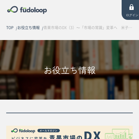
ログイン
TOP
お役立ち情報
青果市場のDX（3）〜「市場の常識」変革へ 米子青果、鶴見花き市場の事例〜【全4回連載】
お役立ち情報