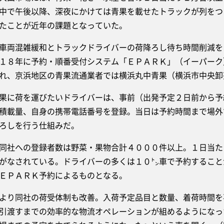
中で午後以降、深夜にかけては青果を載せたトラックが列をつ
たことが近年の課題となっていた。
両混雑緩和とトラックドライバーの荷降ろし待ち時間削減を
１８年に予約・順番受付システム「ＥＰＡＲＫ」（イーパーク
れ、京浜地区の青果流通業者では横浜丸中青果（横浜市中央卸
に荷を運びたいドライバーは、事前（出発予定２日前から予
積載量、自身の携帯電話番号を登録。当日は予約時間まで場外
ろしを行う仕組みだ。
社への登録者数は野菜・果物合計４０００件以上。１日当た
がなされている。ドライバーの多くは１０㌧車で予約すること
ＥＰＡＲＫ予約によるものとなる。
り同社の荷受体制も改善。入荷予定品目と数量、着荷時間を
引渡すまでの効率的な物流オペレーションが組めるようになっ