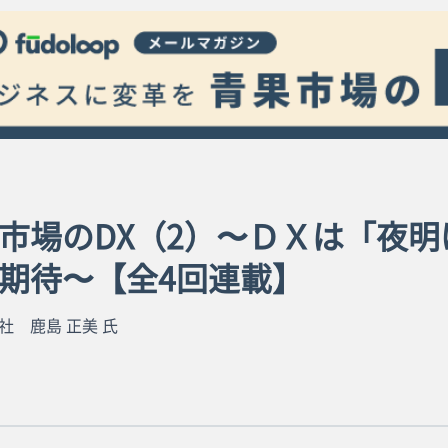
市場のDX（2）〜ＤＸは「夜明
期待〜【全4回連載】
社 鹿島 正美 氏