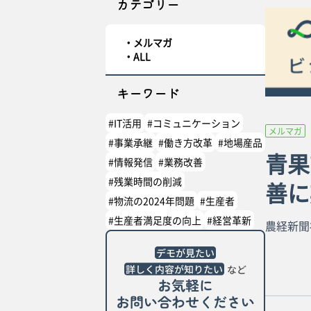
カテゴリー
メルマガ
ALL
キーワード
#IT活用
#コミュニケーション
メルマガ
#事業承継
#働き方改革
#地場産品
青果
#情報発信
#業務改善
#残業時間の削減
善に
#物流の2024年問題
#生産者
#生産者満足度の向上
#経営革新
農経新聞