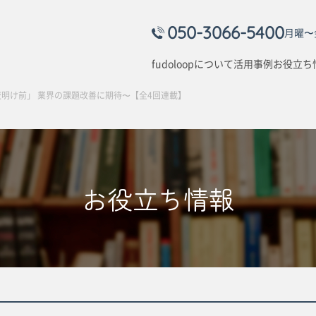
050-3066-5400
月曜〜金
fudoloopについて
活用事例
お役立ち
夜明け前」 業界の課題改善に期待〜【全4回連載】
お役立ち情報