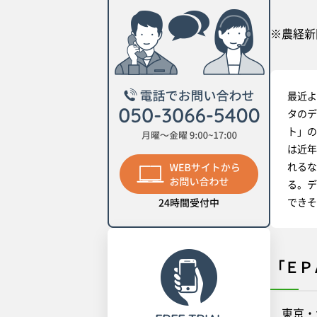
※農経新
最近よ
タのデ
ト」の
は近年
れるな
る。デ
できそ
「ＥＰ
東京・大