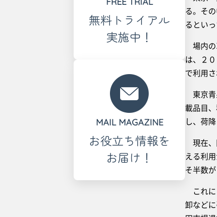
FREE TRIAL
る。その
無料トライアル
るといっ
実施中！
場内の車
は、２０
で利用さ
東京青果
載品目、
し、荷降
MAIL MAGAZINE
お役立ち情報を
現在、同
お届け！
える利用
そ半数が
これによ
卸などに