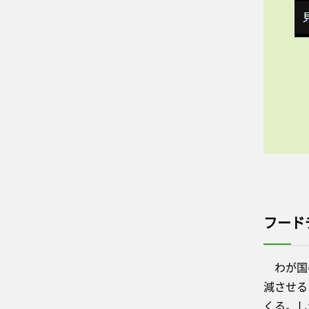
フード
わが国の
減させる
くる。し