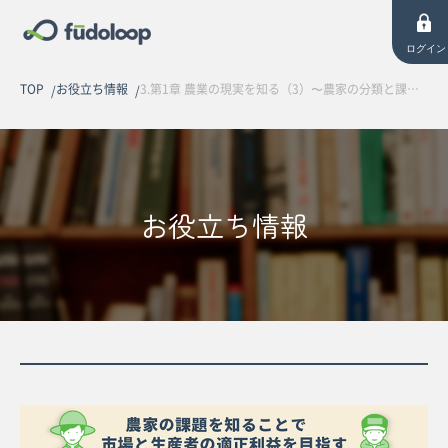
ログイン
TOP
お役立ち情報
3.第1章 農業の現実を知る（3）〜農家の分類と課題 その1〜【全25回連載】
お役立ち情報