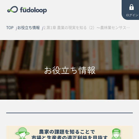
ログイン
TOP
お役立ち情報
2.第1章 農業の現実を知る（2）〜農林業センサスから見る農家の実態〜【全25回連載】
お役立ち情報