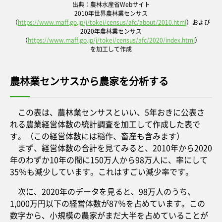
出典：農林水産省Webサイト
2010年世界農林業センサス
（
https://www.maff.go.jp/j/tokei/census/afc/about/2010.html
）および
2020年農林業センサス
（
https://www.maff.go.jp/j/tokei/census/afc/2020/index.html
）
を加工して作成
農林業センサスから農家を分析する
この表は、農林業センサスといい、5年おきに公表さ
れる農業経営体数の統計調査を加工して作成した表で
す。（この経営体数には稲作、畜産も含みます）
まず、経営体数の合計を見てみると、2010年から2020
年のわずか10年の間に150万人から98万人に、率にして
35％も減少しています。これはすごい減少率です。
次に、2020年のデータを見ると、98万人のうち、
1,000万円以下の経営体数が87％を占めています。この
数字から、小規模の農家がまだ大半を占めていることが