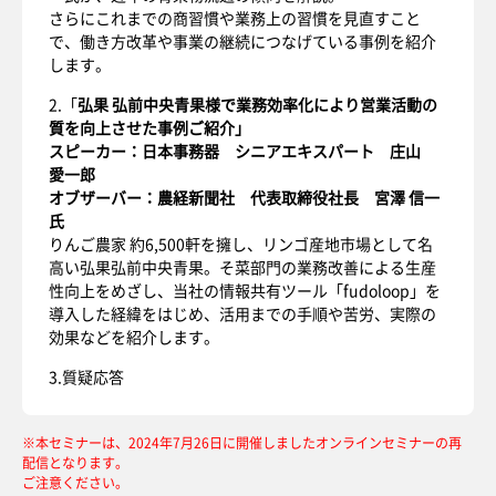
さらにこれまでの商習慣や業務上の習慣を見直すこと
で、働き方改革や事業の継続につなげている事例を紹介
します。
2.「
弘果 弘前中央青果様で業務効率化により営業活動の
質を向上させた事例ご紹介」
スピーカー：日本事務器 シニアエキスパート 庄山
愛一郎
オブザーバー：農経新聞社 代表取締役社長 宮澤 信一
氏
りんご農家 約6,500軒を擁し、リンゴ産地市場として名
高い弘果弘前中央青果。そ菜部門の業務改善による生産
性向上をめざし、当社の情報共有ツール「fudoloop」を
導入した経緯をはじめ、活用までの手順や苦労、実際の
効果などを紹介します。
3.質疑応答
※本セミナーは、2024年7月26日に開催しましたオンラインセミナーの再
配信となります。
ご注意ください。