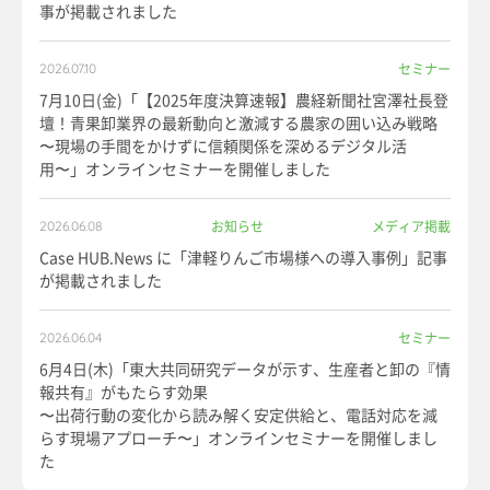
事が掲載されました
セミナー
2026.07.10
7月10日(金)「【2025年度決算速報】農経新聞社宮澤社長登
壇！青果卸業界の最新動向と激減する農家の囲い込み戦略
〜現場の手間をかけずに信頼関係を深めるデジタル活
用〜」オンラインセミナーを開催しました
お知らせ
メディア掲載
2026.06.08
Case HUB.News に「津軽りんご市場様への導入事例」記事
が掲載されました
セミナー
2026.06.04
6月4日(木)「東大共同研究データが示す、生産者と卸の『情
報共有』がもたらす効果
〜出荷行動の変化から読み解く安定供給と、電話対応を減
らす現場アプローチ〜」オンラインセミナーを開催しまし
た