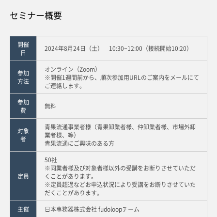
セミナー概要
開催
2024年8月24日（土） 10:30~12:00（接続開始10:20）
日
オンライン（Zoom）
参加
※開催1週間前から、順次参加用URLのご案内をメールにて
方法
ご連絡します。
参加
無料
費
青果流通事業者様（青果卸業者様、仲卸業者様、市場外卸
対象
業者様、等）
者
青果流通にご興味のある方
50社
※同業者様及び対象者様以外の受講をお断りさせていただ
定員
くことがあります。
※定員超過などお申込状況により受講をお断りさせていた
だくことがあります。
主催
日本事務器株式会社 fudoloopチーム