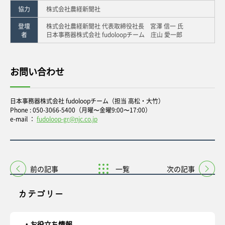
協力
株式会社農経新聞社
登壇
株式会社農経新聞社 代表取締役社長 宮澤 信一 氏
者
日本事務器株式会社 fudoloopチーム 庄山 愛一郎
お問い合わせ
日本事務器株式会社 fudoloopチーム（担当 高松・大竹）
Phone : 050-3066-5400（月曜〜金曜9:00〜17:00）
e-mail ：
fudoloop-gr@njc.co.jp
前の記事
一覧
次の記事
カテゴリー
お役立ち情報