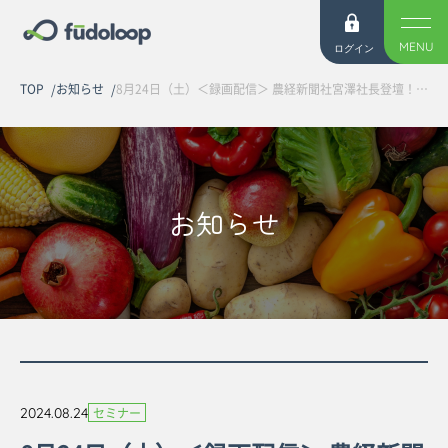
MENU
ログイン
TOP
お知らせ
8月24日（土）＜録画配信＞ 農経新聞社宮澤社長登壇！「青果卸業界で勝ち抜くヒントと営業活動の業務効率化事例ご紹介」オンラインセミナーを開催しました
お知らせ
2024.08.24
セミナー