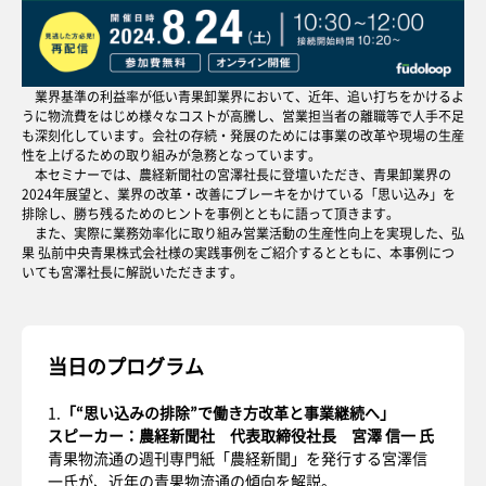
業界基準の利益率が低い青果卸業界において、近年、追い打ちをかけるよ
うに物流費をはじめ様々なコストが高騰し、営業担当者の離職等で人手不足
も深刻化しています。会社の存続・発展のためには事業の改革や現場の生産
性を上げるための取り組みが急務となっています。
本セミナーでは、農経新聞社の宮澤社長に登壇いただき、青果卸業界の
2024年展望と、業界の改革・改善にブレーキをかけている「思い込み」を
排除し、勝ち残るためのヒントを事例とともに語って頂きます。
また、実際に業務効率化に取り組み営業活動の生産性向上を実現した、弘
果 弘前中央青果株式会社様の実践事例をご紹介するとともに、本事例につ
いても宮澤社長に解説いただきます。
当日のプログラム
1.
「“思い込みの排除”で働き方改革と事業継続へ」
スピーカー：農経新聞社 代表取締役社長 宮澤 信一 氏
青果物流通の週刊専門紙「農経新聞」を発行する宮澤信
一氏が、近年の青果物流通の傾向を解説。