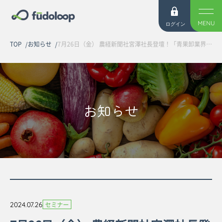
MENU
ログイン
TOP
お知らせ
7月26日（金） 農経新聞社宮澤社長登壇！「青果卸業界で勝ち抜くヒントと営業活動の業務効率化事例ご紹介」オンラインセミナーを開催しました
お知らせ
2024.07.26
セミナー