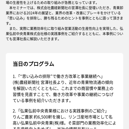
場の生産性を上げるための取り組みが急務となっています。
本セミナーでは、株式会社農経新聞社の宮澤社長に登壇いただき、青果卸
業界における2024年の展望と、業界の改革・改善にブレーキをかけている
「思い込み」を排除し、勝ち残るためのヒントを事例とともに語って頂きま
す。
また、実際に業務効率化に取り組み営業活動の生産性向上を実現した、弘
果弘前中央青果株式会社様の実践事例をご紹介するとともに、本事例につい
ても宮澤社長に解説いただきます。
当日のプログラム
1.「“思い込みの排除”で働き方改革と事業継続へ」
(株)農経新聞社 宮澤社長より、近年の青果物流通の傾向
を解説いただくとともに、これまでの商習慣や業務上の
習慣を見直すことで、働き方改革や事業の継続につなげ
ている事例を紹介いただきます。
2.「弘果弘前中央青果様における実践事例のご紹介」
りんご農家 約6,500軒を擁し、リンゴ産地市場として名
高い弘果弘前中央青果(株)様。そ菜部門の業務効率化によ
る生産性向上をめざし、当社の情報共有ツール