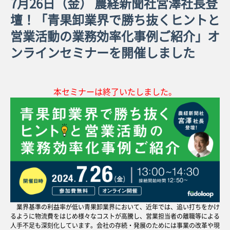
7月26日（金） 農経新聞社宮澤社長登
壇！「青果卸業界で勝ち抜くヒントと
営業活動の業務効率化事例ご紹介」オ
ンラインセミナーを開催しました
本セミナーは終了いたしました。
業界基準の利益率が低い青果卸業界において、近年では、追い打ちをかけ
るように物流費をはじめ様々なコストが高騰し、営業担当者の離職等による
人手不足も深刻化しています。会社の存続・発展のためには事業の改革や現