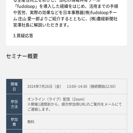
「fudoloop」を導入した経緯をはじめ、活用までの手順
や苦労、実際の効果などを日本事務器(株)fudoloopチー
ム 庄山 愛一郎よりご紹介するとともに、(株)農経新聞社
宮澤社長に解説いただきます。
3.質疑応答
セミナー概要
開催
2024年7月26日（金） 13:00~14:30（接続開始12:50）
日
オンライン（ライブ）配信（Zoom）
参加
※開催1週間前から、順次参加用URLのご案内をメールにて
方法
ご連絡します。
参加
無料
費