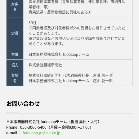
青果流通事業者様（青果卸業者様、仲卸業者様、市場外卸
対象
業者様、等）
者
青果流通・農産物物流に興味のある方
50社
※同業者様及び対象者様以外の受講をお断りさせていただ
定員
くことがあります。
※定員超過などお申込状況により受講をお断りさせていた
だくことがあります。
主催
日本事務器株式会社 fudoloopチーム
協力
株式会社農経新聞社
登壇
株式会社農経新聞社 代表取締役社長 宮澤 信一 氏
者
日本事務器株式会社 fudoloopチーム 庄山 愛一郎
お問い合わせ
日本事務器株式会社 fudoloopチーム（担当 高松・大竹）
Phone : 050-3066-5400（月曜〜金曜9:00〜17:00）
e-mail ：
fudoloop-gr@njc.co.jp