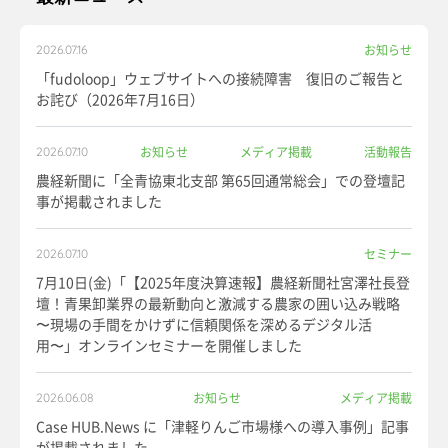
お知らせ
2026.07.16
「fudoloop」ウェブサイトへの接続障害 復旧のご報告と
お詫び（2026年7月16日）
お知らせ
メディア掲載
活動報告
2026.07.10
農経新聞に「全青協東北支部 第65回通常総会」での登壇記
事が掲載されました
セミナー
2026.07.10
7月10日(金)「【2025年度決算速報】農経新聞社宮澤社長登
壇！青果卸業界の最新動向と激減する農家の囲い込み戦略
〜現場の手間をかけずに信頼関係を深めるデジタル活
用〜」オンラインセミナーを開催しました
お知らせ
メディア掲載
2026.06.08
Case HUB.News に「津軽りんご市場様への導入事例」記事
が掲載されました