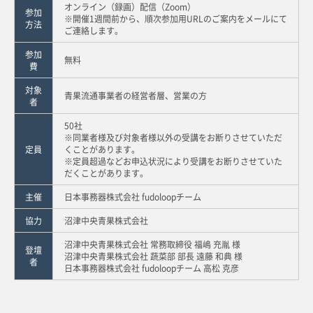
オンライン（録画）配信（Zoom）
参加
※開催1週間前から、順次参加用URLのご案内をメールにて
方法
ご連絡します。
参加
無料
費
対象
青果流通事業者の経営者層、営業の方
者
50社
※同業者様及び対象者様以外の受講をお断りさせていただ
定員
くことがあります。
※定員超過などお申込状況により受講をお断りさせていた
だくことがあります。
主催
日本事務器株式会社 fudoloopチーム
協力
沼津中央青果株式会社
沼津中央青果株式会社 常務取締役 福嶋 充胤 様
登壇
沼津中央青果株式会社 蔬菜部 部長 遠藤 和典 様
者
日本事務器株式会社 fudoloopチーム 高松 克彦