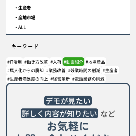
生産者
産地市場
ALL
キーワード
#IT活用
#働き方改革
#入荷
#動画紹介
#地場産品
#属人化からの脱却
#業務改善
#残業時間の削減
#生産者
#生産者満足度の向上
#経営革新
#電話業務の削減