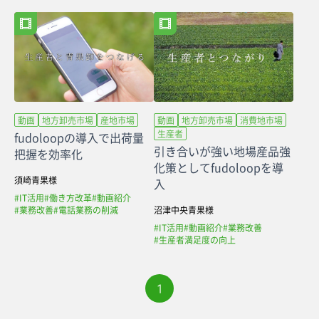
動画
地方卸売市場
産地市場
動画
地方卸売市場
消費地市場
生産者
fudoloopの導入で出荷量
引き合いが強い地場産品強
把握を効率化
化策としてfudoloopを導
須崎青果様
入
#IT活用
#働き方改革
#動画紹介
#業務改善
#電話業務の削減
沼津中央青果様
#IT活用
#動画紹介
#業務改善
#生産者満足度の向上
1