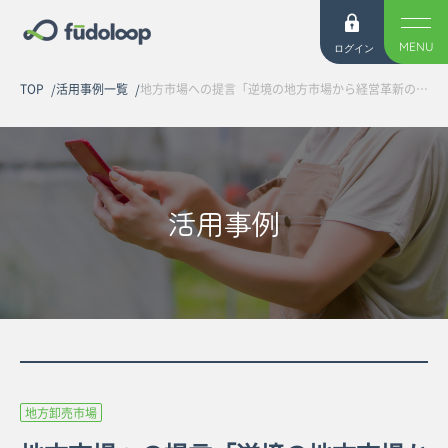
MENU
ログイン
TOP
活用事例一覧
地方市場への提言「逆境の地方市場から経営革新のチャンスを狙え」
活用事例
地方卸売市場