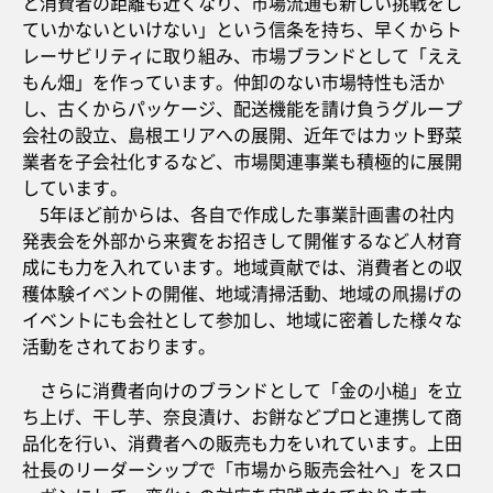
と消費者の距離も近くなり、市場流通も新しい挑戦をし
ていかないといけない」という信条を持ち、早くからト
レーサビリティに取り組み、市場ブランドとして「ええ
もん畑」を作っています。仲卸のない市場特性も活か
し、古くからパッケージ、配送機能を請け負うグループ
会社の設立、島根エリアへの展開、近年ではカット野菜
業者を子会社化するなど、市場関連事業も積極的に展開
しています。
5年ほど前からは、各自で作成した事業計画書の社内
発表会を外部から来賓をお招きして開催するなど人材育
成にも力を入れています。地域貢献では、消費者との収
穫体験イベントの開催、地域清掃活動、地域の凧揚げの
イベントにも会社として参加し、地域に密着した様々な
活動をされております。
さらに消費者向けのブランドとして「金の小槌」を立
ち上げ、干し芋、奈良漬け、お餅などプロと連携して商
品化を行い、消費者への販売も力をいれています。上田
社長のリーダーシップで「市場から販売会社へ」をスロ