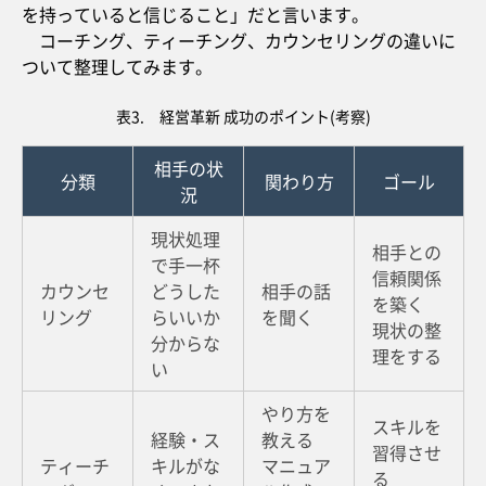
を持っていると信じること」だと言います。
コーチング、ティーチング、カウンセリングの違いに
ついて整理してみます。
表3. 経営革新 成功のポイント(考察)
相手の状
分類
関わり方
ゴール
況
現状処理
相手との
で手一杯
信頼関係
カウンセ
どうした
相手の話
を築く
リング
らいいか
を聞く
現状の整
分からな
理をする
い
やり方を
スキルを
経験・ス
教える
習得させ
ティーチ
キルがな
マニュア
る