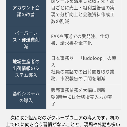
BIツールを活用した取引先・品
アカウント会
目ごとに売上・粗利益管理の実
議の改善
現で分析向上と会議資料作成工
数の削減
ペーパーレ
FAXや郵送での受発注、仕切
ス・郵送費削
書、請求書を電子化
減
日本事務器 「fudoloop」の導
地場生産者の
入
出荷情報のシ
社員の電話での出荷聞き取り業
ステム導入
務、市況報告の手間を削減
販売事務業務を大幅に刷新
基幹システム
朝9時半には仕切販売入力が完
の導入
了
次に取り組んだのがグループウェアの導入です。机の
上でPCに向き合う習慣がないことと、現場や外勤も多い