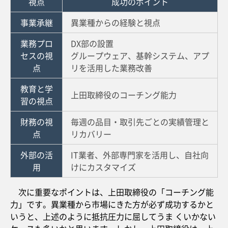
視点
成功のポイント
事業承継
異業種からの経験と視点
業務プロ
DX部の設置
セスの視
グループウェア、基幹システム、アプ
点
リを活用した業務改善
教育と学
上田取締役のコーチング能力
習の視点
財務の視
毎週の品目・取引先ごとの実績管理と
点
リカバリー
外部の活
IT業者、外部専門家を活用し、自社向
用
けにカスタマイズ
次に重要なポイントは、上田取締役の「コーチング能
力」です。異業種から市場にきた方が必ず成功するかと
いうと、上述のように抵抗圧力に屈してうま くいかない