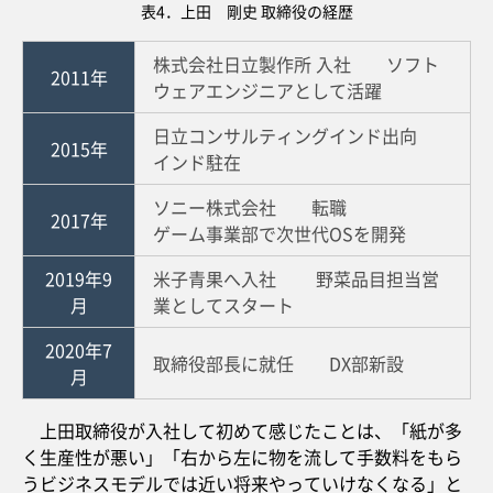
表4．上田 剛史 取締役の経歴
株式会社日立製作所 入社 ソフト
2011年
ウェアエンジニアとして活躍
日立コンサルティングインド出向
2015年
インド駐在
ソニー株式会社 転職
2017年
ゲーム事業部で次世代OSを開発
2019年9
米子青果へ入社 野菜品目担当営
月
業としてスタート
2020年7
取締役部長に就任 DX部新設
月
上田取締役が入社して初めて感じたことは、「紙が多
く生産性が悪い」「右から左に物を流して手数料をもら
うビジネスモデルでは近い将来やっていけなくなる」と