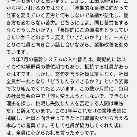
ケースも多いかと思います。しかし、上田取締役は、上
から押し付けるのではなく、「長期的な目標に向かって
仕事を変えていく苦労と何もしないで業績が悪化し、働
き方も変わらない苦労。どちらにせよ、同じ苦労をする
ならどうしたいか？」「長期的にこの職場をどうしてい
きたいか？どのように変えていきたいか？」と、一人ひ
とりの社員と向き合い話し合いながら、業務改善を進め
ています。
今年7月の基幹システムの入れ替えは、時期的にはス
イカや地場野菜の繁忙期でもあり、抵抗する社員があっ
たはずです。しかし、文句を言う社員は誰もなく、社員
全員が一丸となり「どうしたらできるか？」という姿勢
で取り組んでくれたといいます。この数か月前に、毎月
の社員総会の中で「何も変えようとしないで、できない
理由を探し、挑戦し失敗した人を否定する人間は卑怯
だ」と訴えています。この1年半これだけの業務改善に
挑戦し、社員と向き合ってきた上田取締役だから言える
本心での言葉です。そして社員が協力してくれた後に
は、全員に心からお礼を言ったそうです。