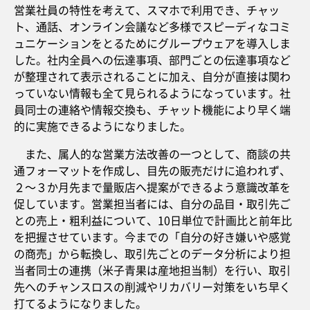
営業社員の特性を考えて、スマホで利用でき、チャッ
ト、通話、オンライン会議など多様でスピーディなコミ
ュニケーションをとるためにグループウェアを導入しま
した。社内全員への伝達事項、部門ごとの伝達事項など
が整理されて表示されることに加え、自分が直接は関わ
っていない情報も全て見られるようになっています。社
員同士の連絡や情報交換も、チャット機能により早く端
的に実施できるようになりました。
また、属人的な営業方法改善の一つとして、商談の共
通フォーマットを作成し、目先の販売だけに追われず、
２～３か月先まで量販店へ提案ができるよう意識改革を
促しています。営業担当者には、自分の品目・取引先ご
との売上・粗利益について、10日単位で計画比と前年比
を把握させています。今までの「自分の好き嫌いや感覚
の商売」から転換し、取引先ごとのデータ分析により担
当者同士の連携（米子青果は産地担当制）を行い、取引
先へのチャンスロスの削減やリカバリー対策をいち早く
打てるようになりました。