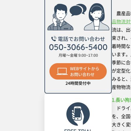
農産品
品物流対
流は、出
束され、
着時間な
います。
季節に合
が定型化
みると、
産物物流
1.長い
ドライバ
を、全国
大きく変