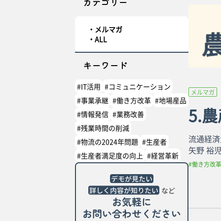
カテゴリー
メルマガ
ALL
キーワード
#IT活用
#コミュニケーション
メルマガ
#事業承継
#働き方改革
#地場産品
5.
#情報発信
#業務改善
#残業時間の削減
流通経済
#物流の2024年問題
#生産者
矢野 裕
#生産者満足度の向上
#経営革新
#働き方改