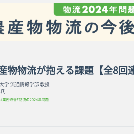
農産物物流が抱える課題【全8回
大学 流通情報学部 教授
児氏
革
#業務改善
#物流の2024年問題