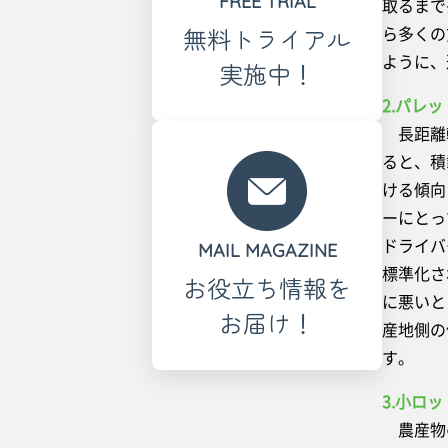
FREE TRIAL
取るまで
ら多くの
無料トライアル
ように、
実施中！
2.パレ
長距離輸
ると、積
ける傾向
ーにとっ
ドライバ
MAIL MAGAZINE
標準化さ
お役立ち情報を
に悪いと
お届け！
産地側の
す。
3.小ロ
農産物の