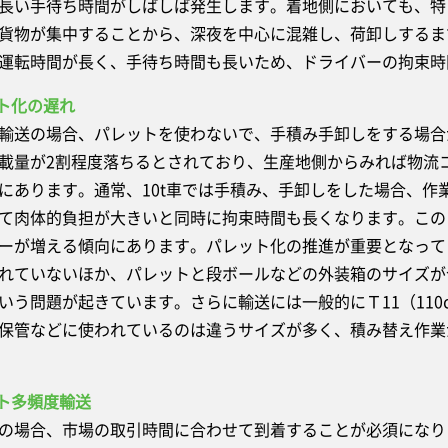
長い手待ち時間がしばしば発生します。着地側においても、特
貨物が集中することから、深夜を中心に混雑し、荷卸しするま
運転時間が長く、手待ち時間も長いため、ドライバーの拘束時
ット化の遅れ
送の場合、パレットを使わないで、手積み手卸しをする場合
載量が2割程度落ちるとされており、生産地側からみれば物流
にあります。通常、10t車では手積み、手卸しをした場合、作
て肉体的負担が大きいと同時に拘束時間も長くなります。この
ーが増える傾向にあります。パレット化の推進が重要となって
れていないほか、パレットと段ボールなどの外装箱のサイズが
いう問題が起きています。さらに輸送には一般的にＴ11（110
保管などに使われているのは違うサイズが多く、積み替え作業
ット多頻度輸送
場合、市場の取引時間に合わせて到着することが必須になり