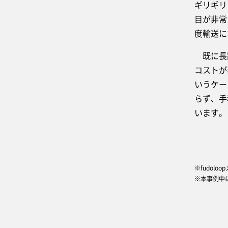
ギリギリ
目が非常
度輸送に
既に長距
コストが
いうケー
らず、手
います。
※fudol
※本事例中