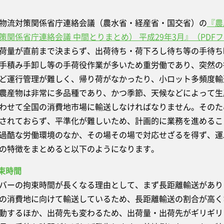
物流対策関係省庁連絡会議（農水省・経産省・国交省）の
『農
策関係省庁連絡会議 中間とりまとめ） 平成29年3月』（PDF
荷量が直前まで決まらず、出荷待ち・荷下ろし待ち等の手待ち
手積み手卸し等の手荷役作業が多いため重労働であり、突然の
ど運行管理が難しく、帰り荷がなかったり、小ロット多頻度輸
農産物は非常に多品種であり、かつ季節、天候などによって生
わせて全国の消費地市場に輸送しなければなりません。そのた
されておらず、平準化が難しいため、計画的に業務を進めるこ
過酷な労働環境のなか、その場その場で対応せざるを得ず、運
の特徴をまとめると以下のようになります。
拘束時間
ーの拘束時間が長くなる理由として、まず長距離輸送があり
の消費地に向けて輸送しているため、長距離輸送の割合が高く
動するほか、出荷先も変わるため、出荷量・出荷先がギリギリ