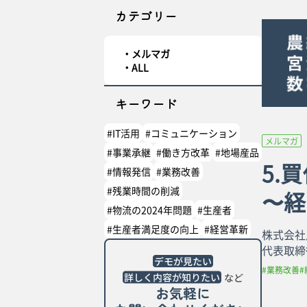
カテゴリー
メルマガ
ALL
キーワード
#IT活用
#コミュニケーション
メルマガ
#事業承継
#働き方改革
#地場産品
5.
#情報発信
#業務改善
#残業時間の削減
〜経
#物流の2024年問題
#生産者
#生産者満足度の向上
#経営革新
株式会社
代表取締
#業務改善
#