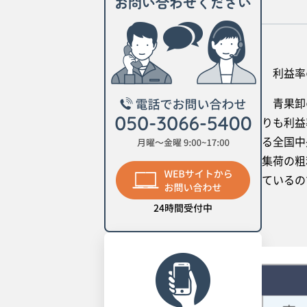
利益率の
青果卸の
りも利益
る全国中
集荷の粗
ているの