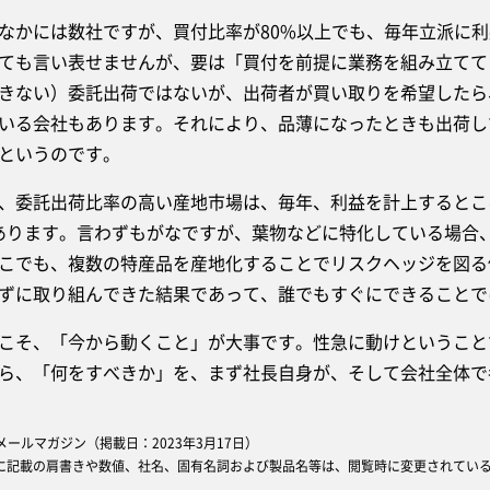
かには数社ですが、買付比率が80%以上でも、毎年立派に利
ても言い表せませんが、要は「買付を前提に業務を組み立てて
きない）委託出荷ではないが、出荷者が買い取りを希望したら
いる会社もあります。それにより、品薄になったときも出荷し
というのです。
委託出荷比率の高い産地市場は、毎年、利益を計上するとこ
あります。言わずもがなですが、葉物などに特化している場合、
こでも、複数の特産品を産地化することでリスクヘッジを図る
ずに取り組んできた結果であって、誰でもすぐにできることで
そ、「今から動くこと」が大事です。性急に動けということ
ら、「何をすべきか」を、まず社長自身が、そして会社全体で
oopメールマガジン（掲載日：2023年3月17日）
に記載の肩書きや数値、社名、固有名詞および製品名等は、閲覧時に変更されてい