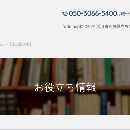
050-3066-5400
月曜〜金
fudoloopについて
活用事例
お役立ち
出〜【全12回連載】
お役立ち情報