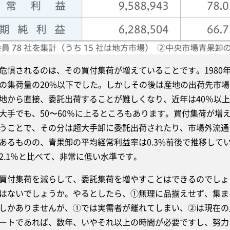
惧されるのは、その買付集荷が増えていることです。1980
の集荷量の20%以下でした。しかしその後は産地の出荷先市
地から直接、委託出荷することが難しくなり、近年は40％以上
大手でも、50〜60％に上るところもあります。買付集荷が増
うことで、その分は超大手卸に委託出荷されたり、市場外流通
あるものの、青果卸の平均経常利益率は0.3%前後で推移して
2.1％と比べて、非常に低い水準です。
付集荷を減らして、委託集荷を増やすことはできるのでしょ
はないでしょうか。やるとしたら、①無理に品揃えせず、集ま
しかありませんが、①では実需者が離れてしまい、②は現在の
ートであれば、数年、いやそれ以上の時間が必要ですし、努力