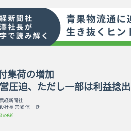
買付集荷の増加
営圧迫、ただし一部は利益捻出
農経新聞社
役社長 宮澤 信一 氏
経営革新