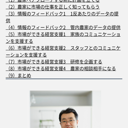
（2）農家に市場の仕事を正しく知ってもらう
（3）情報のフィードバック1 1反あたりのデータの提
供
（4）情報のフィードバック2 管内農家のデータの提供
（5）市場ができる経営支援1 家族のコミュニケーショ
ンを支援する
（6）市場ができる経営支援2 スタッフとのコミュニケ
ーションを支援する
（7）市場ができる経営支援3 研修を企画する
（8）市場ができる経営支援4 農家の相談相手になる
（9）まとめ