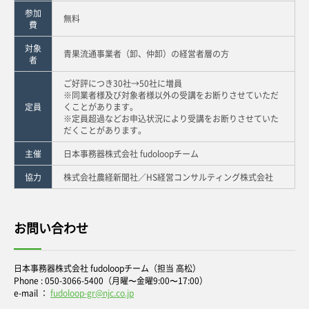
参加
無料
費
対象
青果流通事業者（卸、仲卸）の経営者層の方
者
ご好評につき30社→50社に増員
※同業者様及び対象者様以外の受講をお断りさせていただ
定員
くことがあります。
※定員超過などお申込状況により受講をお断りさせていた
だくことがあります。
主催
日本事務器株式会社 fudoloopチーム
協力
株式会社農経新聞社／HS経営コンサルティング株式会社
お問い合わせ
日本事務器株式会社 fudoloopチーム（担当 高松）
Phone : 050-3066-5400（月曜〜金曜9:00〜17:00）
e-mail ：
fudoloop-gr@njc.co.jp