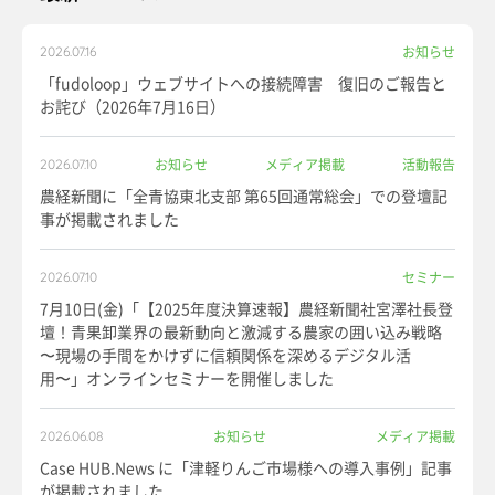
お知らせ
2026.07.16
「fudoloop」ウェブサイトへの接続障害 復旧のご報告と
お詫び（2026年7月16日）
お知らせ
メディア掲載
活動報告
2026.07.10
農経新聞に「全青協東北支部 第65回通常総会」での登壇記
事が掲載されました
セミナー
2026.07.10
7月10日(金)「【2025年度決算速報】農経新聞社宮澤社長登
壇！青果卸業界の最新動向と激減する農家の囲い込み戦略
〜現場の手間をかけずに信頼関係を深めるデジタル活
用〜」オンラインセミナーを開催しました
お知らせ
メディア掲載
2026.06.08
Case HUB.News に「津軽りんご市場様への導入事例」記事
が掲載されました