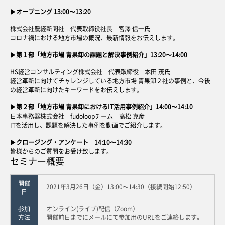
▶︎オープニング 13:00〜13:20
株式会社農経新聞社 代表取締役社長 宮澤 信一氏
コロナ禍における地方市場の概況、最新情報をお伝えします。
▶︎第１部「地方市場 青果卸の課題と解決事例紹介」13:20〜14:00
HS経営コンサルティング株式会社 代表取締役 本田 茂氏
経営革新に向けてチャレンジしている地方市場 青果卸２社の事例と、今後
の経営革新に向けたキーワードをお伝えします。
▶︎第２部「地方市場 青果卸におけるIT活用事例紹介」14:00〜14:10
日本事務器株式会社 fudoloopチーム 高松 克彦
ITを活用し、課題を解決した事例を動画でご紹介します。
▶︎クロージング・アンケート 14:10〜14:30
皆様からのご質問をお受け致します。
セミナー概要
開催
2021年3月26日（金）13:00〜14:30（接続開始12:50）
日
参加
オンライン(ライブ)配信（Zoom）
方法
開催前日までにメールにて参加用のURLをご連絡します。