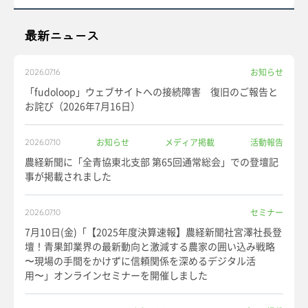
最新ニュース
お知らせ
2026.07.16
「fudoloop」ウェブサイトへの接続障害 復旧のご報告と
お詫び（2026年7月16日）
お知らせ
メディア掲載
活動報告
2026.07.10
農経新聞に「全青協東北支部 第65回通常総会」での登壇記
事が掲載されました
セミナー
2026.07.10
7月10日(金)「【2025年度決算速報】農経新聞社宮澤社長登
壇！青果卸業界の最新動向と激減する農家の囲い込み戦略
〜現場の手間をかけずに信頼関係を深めるデジタル活
用〜」オンラインセミナーを開催しました