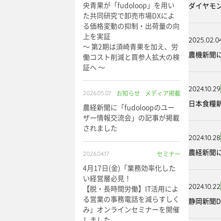
央青果が「fudoloop」を用い
ダイヤモ
た共同研究で卸売市場DXによ
る価格変動の抑制・出荷量の向
上を実証
2025.02.0
～ 第2期は須崎青果を加え、労
農機新聞に
働コスト削減と買参人拡大の検
証へ ～
2024.10.29
お知らせ
メディア掲載
2026.05.07
日本食糧
農経新聞に「fudoloopのユー
ザー情報交流会」の記事が掲載
されました
2024.10.28
農経新聞に
セミナー
2026.04.17
4月17日(金)「業務効率化した
い経営層必見！
2024.10.22
【脱・長時間労働】IT活用によ
る営業の事務電話を減らすしく
静岡新聞DI
み」オンラインセミナーを開催
しました