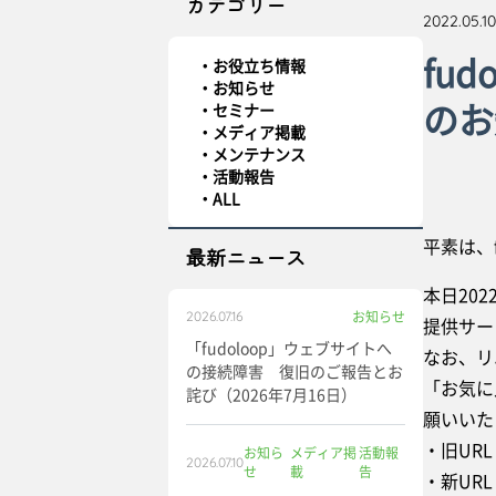
カテゴリー
2022.05.10
fu
お役立ち情報
お知らせ
のお
セミナー
メディア掲載
メンテナンス
活動報告
ALL
平素は、
最新ニュース
本日20
お知らせ
2026.07.16
提供サー
「fudoloop」ウェブサイトへ
なお、リ
の接続障害 復旧のご報告とお
「お気に
詫び（2026年7月16日）
願いいた
・旧URL：h
お知ら
メディア掲
活動報
2026.07.10
せ
載
告
・新URL