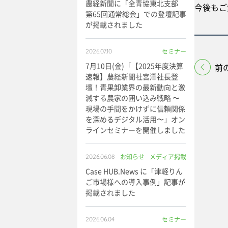
農経新聞に「全青協東北支部
今後もご
第65回通常総会」での登壇記事
が掲載されました
セミナー
2026.07.10
7月10日(金)「【2025年度決算
前
速報】農経新聞社宮澤社長登
壇！青果卸業界の最新動向と激
減する農家の囲い込み戦略 〜
現場の手間をかけずに信頼関係
を深めるデジタル活用〜」オン
ラインセミナーを開催しました
お知らせ
メディア掲載
2026.06.08
Case HUB.News に「津軽りん
ご市場様への導入事例」記事が
掲載されました
セミナー
2026.06.04